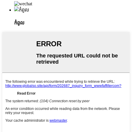
កំពូល