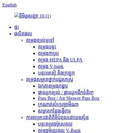
English
ផ្ទះ
ផលិតផល
តម្រងខ្យល់ទូទៅ
តម្រងបន្ទះ
តម្រងកាបូប
តម្រង HEPA និង ULPA
តម្រង V-bank
បន្ទះមេឌៀ និងក្រឡុក
តម្រងសម្អាតថ្នាក់វេជ្ជសាស្ត្រ
ឯកតាតម្រងកង្ហារ
ផ្កាឈូកខ្យល់ / ផ្កាឈូកដឹកទំនិញ
Pass Box / Air Shower Pass Box
ក្រណាត់លំហូរឡាមីណា
សម្អាតកន្លែងធ្វើការ
ការ​ចម្រោះ​ជាតិ​គីមី​បំពុល​ដោយ​ឧស្ម័ន
បន្ទះតម្រងម៉ូលេគុល
តម្រងម៉ូលេគុល V-Bank