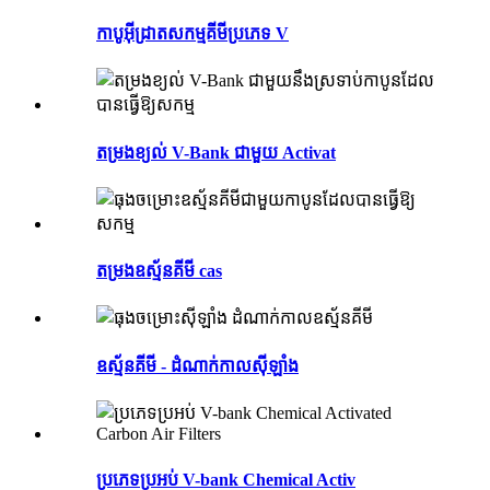
កាបូអ៊ីដ្រាតសកម្មគីមីប្រភេទ V
តម្រងខ្យល់ V-Bank ជាមួយ Activat
តម្រងឧស្ម័នគីមី cas
ឧស្ម័នគីមី - ដំណាក់កាលស៊ីឡាំង
ប្រភេទប្រអប់ V-bank Chemical Activ