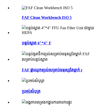
FAF Clean Workbench ISO 5
បន្ទប់ស្អាត 4"*4" F
FAF ផ្កាឈូកខ្យល់សម្រាប់មនុស្សតែម្នាក់ r
ប្រអប់សំបុត្រ