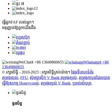
ធ្វើ​អ្នក​
FAF របស់អ្នក។
អនុញ្ញាតឱ្យពួកយើងដឹង
WeChat៖ +86 13649860655
Whatsapp៖ +86
13649860655
© រក្សាសិទ្ធិ - 2010-2023 : រក្សាសិទ្ធិគ្រប់យ៉ាង។
ផែនទីគេហទំព័រ
តម្រងខ្យល់
,
FFU
,
ស៊ុមប្លាស្ទិក V Bank តម្រងខ្យល់
,
តម្រងកាបូនដែលបាន
ធ្វើឱ្យសកម្ម Honeycomb
,
តម្រងខ្យល់ V Bank
,
ប្រអប់សំបុត្រ
,
ទូរស័ព្ទ