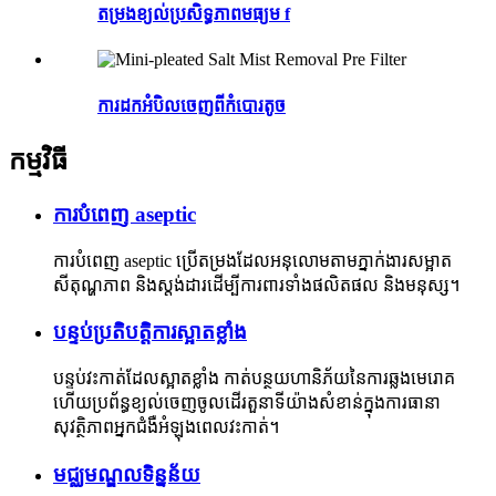
តម្រងខ្យល់ប្រសិទ្ធភាពមធ្យម f
ការ​ដក​អំបិល​ចេញ​ពី​កំបោរ​តូច
កម្មវិធី
ការបំពេញ aseptic
ការបំពេញ aseptic ប្រើតម្រងដែលអនុលោមតាមភ្នាក់ងារសម្អាត
សីតុណ្ហភាព និងស្តង់ដារដើម្បីការពារទាំងផលិតផល និងមនុស្ស។
បន្ទប់ប្រតិបត្តិការស្អាតខ្លាំង
បន្ទប់វះកាត់ដែលស្អាតខ្លាំង កាត់បន្ថយហានិភ័យនៃការឆ្លងមេរោគ
ហើយប្រព័ន្ធខ្យល់ចេញចូលដើរតួនាទីយ៉ាងសំខាន់ក្នុងការធានា
សុវត្ថិភាពអ្នកជំងឺអំឡុងពេលវះកាត់។
មជ្ឈមណ្ឌលទិន្នន័យ