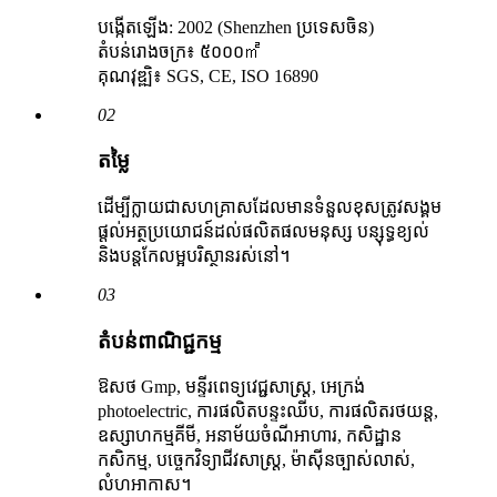
បង្កើតឡើង: 2002 (Shenzhen ប្រទេសចិន)
តំបន់រោងចក្រ៖ ៥០០០㎡
គុណវុឌ្ឍិ៖ SGS, CE, ISO 16890
02
តម្លៃ
ដើម្បីក្លាយជាសហគ្រាសដែលមានទំនួលខុសត្រូវសង្គម
ផ្តល់អត្ថប្រយោជន៍ដល់ផលិតផលមនុស្ស បន្សុទ្ធខ្យល់
និងបន្តកែលម្អបរិស្ថានរស់នៅ។
03
តំបន់ពាណិជ្ជកម្ម
ឱសថ Gmp, មន្ទីរពេទ្យវេជ្ជសាស្ត្រ, អេក្រង់
photoelectric, ការផលិតបន្ទះឈីប, ការផលិតរថយន្ត,
ឧស្សាហកម្មគីមី, អនាម័យចំណីអាហារ, កសិដ្ឋាន
កសិកម្ម, បច្ចេកវិទ្យាជីវសាស្រ្ត, ម៉ាស៊ីនច្បាស់លាស់,
លំហអាកាស។