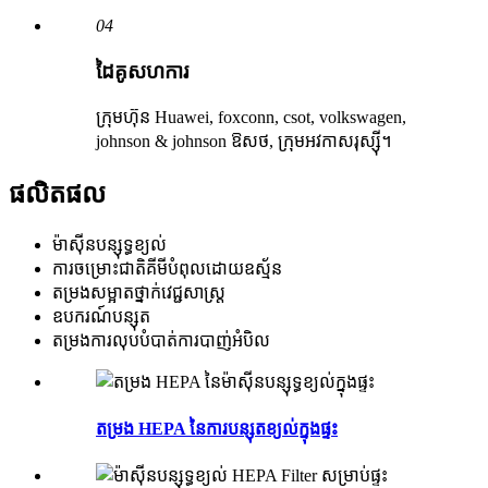
04
ដៃគូសហការ
ក្រុមហ៊ុន Huawei, foxconn, csot, volkswagen,
johnson & johnson ឱសថ, ក្រុមអវកាសរុស្ស៊ី។
ផលិតផល
ម៉ាស៊ីនបន្សុទ្ធខ្យល់
ការ​ចម្រោះ​ជាតិ​គីមី​បំពុល​ដោយ​ឧស្ម័ន
តម្រងសម្អាតថ្នាក់វេជ្ជសាស្ត្រ
ឧបករណ៍បន្សុត
តម្រង​ការ​លុប​បំបាត់​ការ​បាញ់​អំបិល
តម្រង HEPA នៃការបន្សុតខ្យល់ក្នុងផ្ទះ