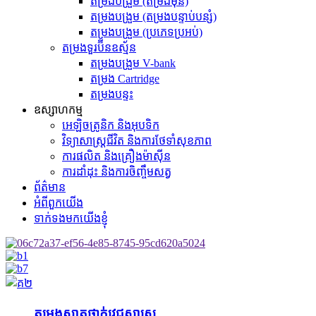
តម្រងបង្រួម (តម្រងមុន)
តម្រងបង្រួម (តម្រងបន្ទាប់បន្សំ)
តម្រងបង្រួម (ប្រភេទប្រអប់)
តម្រងទួរប៊ីនឧស្ម័ន
តម្រងបង្រួម V-bank
តម្រង Cartridge
តម្រងបន្ទះ
ឧស្សាហកម្ម
អេឡិចត្រូនិក និងអុបទិក
វិទ្យាសាស្ត្រជីវិត និងការថែទាំសុខភាព
ការផលិត និងគ្រឿងម៉ាស៊ីន
ការដាំដុះ និងការចិញ្ចឹមសត្វ
ព័ត៌មាន
អំពីពួកយើង
ទាក់ទងមកយើងខ្ញុំ
តម្រងស្អាតថ្នាក់វេជ្ជសាស្ត្រ