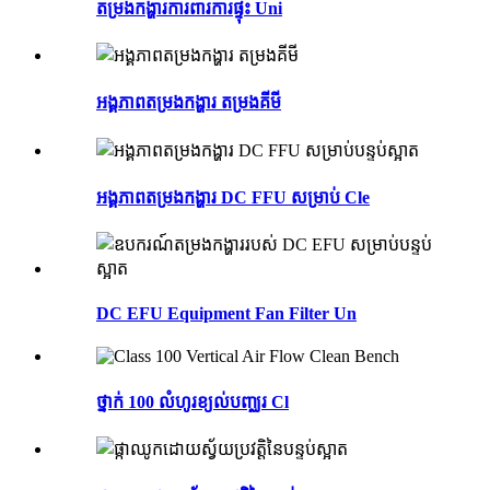
តម្រងកង្ហារការពារការផ្ទុះ Uni
អង្គភាពតម្រងកង្ហារ តម្រងគីមី
អង្គភាពតម្រងកង្ហារ DC FFU សម្រាប់ Cle
DC EFU Equipment Fan Filter Un
ថ្នាក់ 100 លំហូរខ្យល់បញ្ឈរ Cl