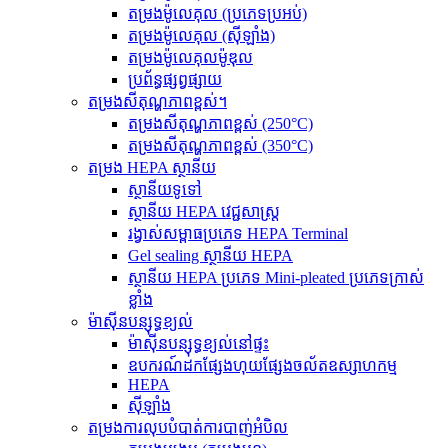
តម្រងម៉ូលេគុល (ប្រភេទប្រអប់)
តម្រងម៉ូលេគុល (ស៊ីឡាំង)
តម្រងម៉ូលេគុលម៉ូឌុល
ប្រព័ន្ធផ្សព្វផ្សាយ
តម្រងសីតុណ្ហភាពខ្ពស់។
តម្រងសីតុណ្ហភាពខ្ពស់ (250°C)
តម្រងសីតុណ្ហភាពខ្ពស់ (350°C)
តម្រង HEPA ស្ថានីយ
ស្ថានីយទូទៅ
ស្ថានីយ HEPA វេជ្ជសាស្ត្រ
រង្វាស់សម្ពាធប្រភេទ HEPA Terminal
Gel sealing ស្ថានីយ HEPA
ស្ថានីយ HEPA ប្រភេទ Mini-pleated ប្រភេទក្រាស់
ខ្លាំង
ម៉ាស៊ីនបន្សុទ្ធខ្យល់
ម៉ាស៊ីនបន្សុទ្ធខ្យល់នៅផ្ទះ
ឧបករណ៍ដកផ្សែងហុយផ្សែងចល័តឧស្សាហកម្ម
HEPA
ស៊ីឡាំង
តម្រង​ការ​លុប​បំបាត់​ការ​បាញ់​អំបិល