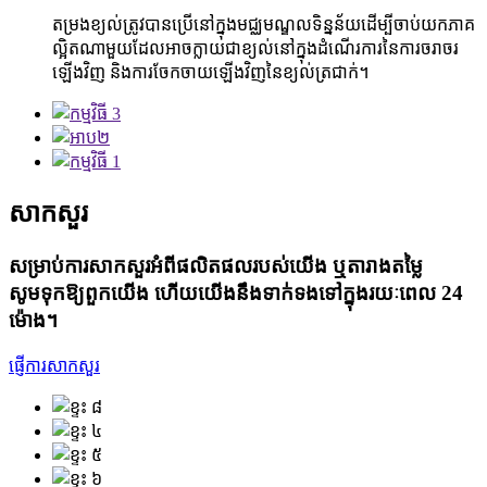
តម្រងខ្យល់ត្រូវបានប្រើនៅក្នុងមជ្ឈមណ្ឌលទិន្នន័យដើម្បីចាប់យកភាគ
ល្អិតណាមួយដែលអាចក្លាយជាខ្យល់នៅក្នុងដំណើរការនៃការចរាចរ
ឡើងវិញ និងការចែកចាយឡើងវិញនៃខ្យល់ត្រជាក់។
សាកសួរ
សម្រាប់ការសាកសួរអំពីផលិតផលរបស់យើង ឬតារាងតម្លៃ
សូម​ទុក​ឱ្យ​ពួក​យើង ហើយ​យើង​នឹង​ទាក់ទង​ទៅ​ក្នុង​រយៈពេល 24
ម៉ោង។
ផ្ញើការសាកសួរ