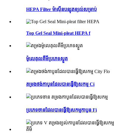
HEPA Filter ម៉ាស៊ីនបន្សុតខ្យល់សម្រាប់
Top Gel Seal Mini-pleat HEPA f
ម៉ូលេគុលគីមីប្រភេទស្ងួត
តម្រងថង់កាបូនដែលបានធ្វើឱ្យសកម្ម Ci
ប្រភេទចានដែលបានធ្វើឱ្យសកម្មកាបូន Fi