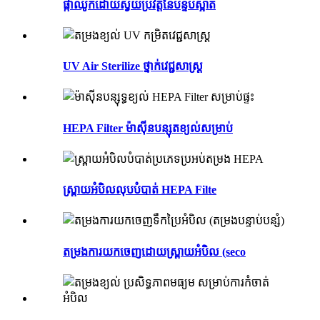
ផ្កាឈូកដោយស្វ័យប្រវត្តិនៃបន្ទប់ស្អាត
UV Air Sterilize ថ្នាក់វេជ្ជសាស្ត្រ
HEPA Filter ម៉ាស៊ីនបន្សុតខ្យល់សម្រាប់
ស្ព្រាយ​អំបិល​លុប​បំបាត់​ HEPA Filte
តម្រង​ការ​យក​ចេញ​ដោយ​ស្ព្រាយ​អំបិល (seco