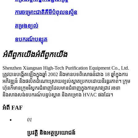
ការ​ចម្រោះ​ជាតិ​គីមី​បំពុល​ឧស្ម័ន​
តម្រងខ្យល់
ឧបករណ៍បន្សុត
អំពីពួកយើង
អំពីពួកយើង
Shenzhen Xiangnan High-Tech Purification Equipment Co., Ltd.
ត្រូវបានបង្កើតឡើងក្នុងឆ្នាំ 2002 និងមានបទពិសោធន៍ជាង 18 ឆ្នាំក្នុងការ
អភិវឌ្ឍន៍ និងផលិតដំណោះស្រាយខ្យល់ស្អាតប្រកបដោយនិរន្តរភាព។ ក្រុម
ហ៊ុនក៏មានក្រុមវិស្វករជំនាញដែលមានជំនាញក្នុងការស្រាវជ្រាវ រចនា
និងសាងសង់ឧបករណ៍បន្ទប់ស្អាត និងគម្រោង HVAC ផងដែរ។
អំពី FAF
01
ប្រវត្តិ និងអត្ថប្រយោជន៍