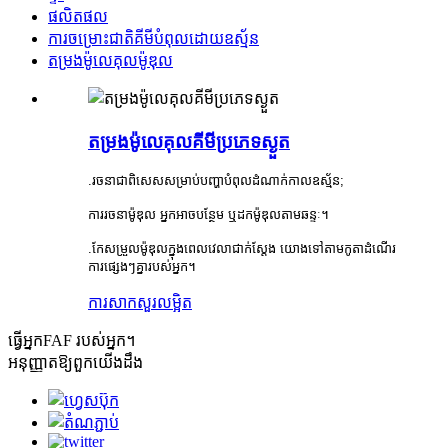
ផលិតផល
ការ​ចម្រោះ​ជាតិ​គីមី​បំពុល​ដោយ​ឧស្ម័ន
តម្រងម៉ូលេគុលម៉ូឌុល
តម្រងម៉ូលេគុលគីមីប្រភេទស្ងួត
.រចនាជាពិសេសសម្រាប់បញ្ហាបំពុលដំណាក់កាលឧស្ម័ន;
ការរចនាម៉ូឌុល អ្នកអាចបន្ថែម ឬដកម៉ូឌុលតាមឆន្ទៈ។
.កែសម្រួលម៉ូឌុលក្នុងពេលវេលាជាក់ស្តែង យោងទៅតាមកូតាដំណើរ
ការផ្សេងៗគ្នារបស់អ្នក។
ការសាកសួរ
លម្អិត
ធ្វើ​អ្នក​
FAF របស់អ្នក។
អនុញ្ញាតឱ្យពួកយើងដឹង