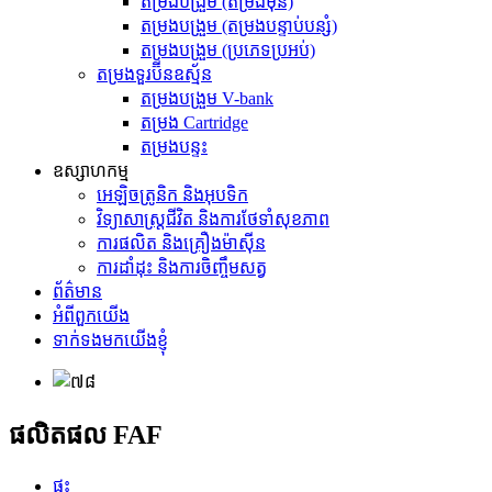
តម្រងបង្រួម (តម្រងមុន)
តម្រងបង្រួម (តម្រងបន្ទាប់បន្សំ)
តម្រងបង្រួម (ប្រភេទប្រអប់)
តម្រងទួរប៊ីនឧស្ម័ន
តម្រងបង្រួម V-bank
តម្រង Cartridge
តម្រងបន្ទះ
ឧស្សាហកម្ម
អេឡិចត្រូនិក និងអុបទិក
វិទ្យាសាស្ត្រជីវិត និងការថែទាំសុខភាព
ការផលិត និងគ្រឿងម៉ាស៊ីន
ការដាំដុះ និងការចិញ្ចឹមសត្វ
ព័ត៌មាន
អំពីពួកយើង
ទាក់ទងមកយើងខ្ញុំ
ផលិតផល FAF
ផ្ទះ