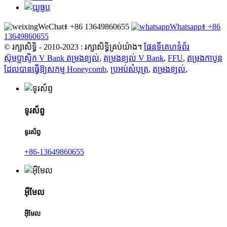
WeChat៖ +86 13649860655
Whatsapp៖ +86
13649860655
© រក្សាសិទ្ធិ - 2010-2023 : រក្សាសិទ្ធិគ្រប់យ៉ាង។
ផែនទីគេហទំព័រ
ស៊ុមប្លាស្ទិក V Bank តម្រងខ្យល់
,
តម្រងខ្យល់ V Bank
,
FFU
,
តម្រងកាបូន
ដែលបានធ្វើឱ្យសកម្ម Honeycomb
,
ប្រអប់សំបុត្រ
,
តម្រងខ្យល់
,
ទូរស័ព្ទ
ទូរស័ព្ទ
+86-13649860655
អ៊ីមែល
អ៊ីមែល