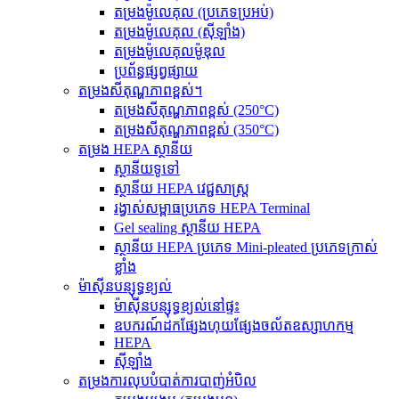
តម្រងម៉ូលេគុល (ប្រភេទប្រអប់)
តម្រងម៉ូលេគុល (ស៊ីឡាំង)
តម្រងម៉ូលេគុលម៉ូឌុល
ប្រព័ន្ធផ្សព្វផ្សាយ
តម្រងសីតុណ្ហភាពខ្ពស់។
តម្រងសីតុណ្ហភាពខ្ពស់ (250°C)
តម្រងសីតុណ្ហភាពខ្ពស់ (350°C)
តម្រង HEPA ស្ថានីយ
ស្ថានីយទូទៅ
ស្ថានីយ HEPA វេជ្ជសាស្ត្រ
រង្វាស់សម្ពាធប្រភេទ HEPA Terminal
Gel sealing ស្ថានីយ HEPA
ស្ថានីយ HEPA ប្រភេទ Mini-pleated ប្រភេទក្រាស់
ខ្លាំង
ម៉ាស៊ីនបន្សុទ្ធខ្យល់
ម៉ាស៊ីនបន្សុទ្ធខ្យល់នៅផ្ទះ
ឧបករណ៍ដកផ្សែងហុយផ្សែងចល័តឧស្សាហកម្ម
HEPA
ស៊ីឡាំង
តម្រង​ការ​លុប​បំបាត់​ការ​បាញ់​អំបិល