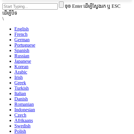
ចុច Enter ដើម្បីស្វែងរក ឬ ESC
ដើម្បីបិទ
\
English
French
German
Portuguese
Spanish
Russian
Japanese
Korean
Arabic
Irish
Greek
Turkish
Italian
Danish
Romanian
Indonesian
Czech
Afrikaans
Swedish
Polish