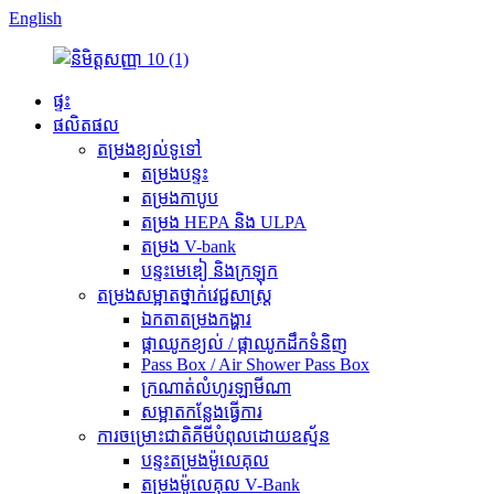
English
ផ្ទះ
ផលិតផល
តម្រងខ្យល់ទូទៅ
តម្រងបន្ទះ
តម្រងកាបូប
តម្រង HEPA និង ULPA
តម្រង V-bank
បន្ទះមេឌៀ និងក្រឡុក
តម្រងសម្អាតថ្នាក់វេជ្ជសាស្ត្រ
ឯកតាតម្រងកង្ហារ
ផ្កាឈូកខ្យល់ / ផ្កាឈូកដឹកទំនិញ
Pass Box / Air Shower Pass Box
ក្រណាត់លំហូរឡាមីណា
សម្អាតកន្លែងធ្វើការ
ការ​ចម្រោះ​ជាតិ​គីមី​បំពុល​ដោយ​ឧស្ម័ន
បន្ទះតម្រងម៉ូលេគុល
តម្រងម៉ូលេគុល V-Bank