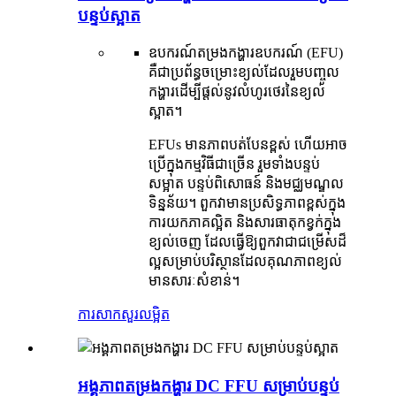
បន្ទប់ស្អាត
ឧបករណ៍តម្រងកង្ហារឧបករណ៍ (EFU)
គឺជាប្រព័ន្ធចម្រោះខ្យល់ដែលរួមបញ្ចូល
កង្ហារដើម្បីផ្តល់នូវលំហូរថេរនៃខ្យល់
ស្អាត។
EFUs មានភាពបត់បែនខ្ពស់ ហើយអាច
ប្រើក្នុងកម្មវិធីជាច្រើន រួមទាំងបន្ទប់
សម្អាត បន្ទប់ពិសោធន៍ និងមជ្ឈមណ្ឌល
ទិន្នន័យ។ ពួកវាមានប្រសិទ្ធភាពខ្ពស់ក្នុង
ការយកភាគល្អិត និងសារធាតុកខ្វក់ក្នុង
ខ្យល់ចេញ ដែលធ្វើឱ្យពួកវាជាជម្រើសដ៏
ល្អសម្រាប់បរិស្ថានដែលគុណភាពខ្យល់
មានសារៈសំខាន់។
ការសាកសួរ
លម្អិត
អង្គភាពតម្រងកង្ហារ DC FFU សម្រាប់បន្ទប់