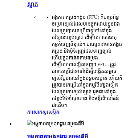
ស្អាត
អង្គភាពតម្រងកង្ហារ (FFU) គឺជាប្រព័ន្ធ
ចម្រោះខ្យល់ដែលមានផ្ទុកដោយខ្លួនឯង
ដែលត្រូវបានគេប្រើជាទូទៅនៅក្នុង
បរិស្ថានបន្ទប់ស្អាត ដើម្បីយកសារធាតុ
កខ្វក់ចេញពីខ្យល់។ ជាធម្មតាវាមានកង្ហារ
តម្រង និងម៉ូទ័ររុញដែលទាញខ្យល់
ហើយឆ្លងកាត់វាតាមតម្រង
ដើម្បីយកភាគល្អិតចេញ។ FFUs ត្រូវ
បានគេប្រើជាទូទៅដើម្បីបង្កើតសម្ពាធ
ខ្យល់វិជ្ជមាននៅក្នុងបន្ទប់សម្អាត ហើយក៏
ត្រូវបានគេប្រើនៅក្នុងកម្មវិធីផ្សេងទៀត
ដែលត្រូវការខ្យល់ស្អាត ដូចជានៅក្នុង
កន្លែងថែទាំសុខភាព និងមន្ទីរពិសោធន៍
ជាដើម។
ការសាកសួរ
លម្អិត
អង្គភាពតម្រងកង្ហារ តម្រងគីមី