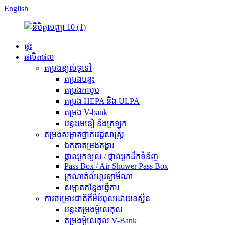
English
ផ្ទះ
ផលិតផល
តម្រងខ្យល់ទូទៅ
តម្រងបន្ទះ
តម្រងកាបូប
តម្រង HEPA និង ULPA
តម្រង V-bank
បន្ទះមេឌៀ និងក្រឡុក
តម្រងសម្អាតថ្នាក់វេជ្ជសាស្ត្រ
ឯកតាតម្រងកង្ហារ
ផ្កាឈូកខ្យល់ / ផ្កាឈូកដឹកទំនិញ
Pass Box / Air Shower Pass Box
ក្រណាត់លំហូរឡាមីណា
សម្អាតកន្លែងធ្វើការ
ការ​ចម្រោះ​ជាតិ​គីមី​បំពុល​ដោយ​ឧស្ម័ន
បន្ទះតម្រងម៉ូលេគុល
តម្រងម៉ូលេគុល V-Bank