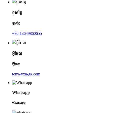
ទូរស័ព្ទ
ទូរស័ព្ទ
+86-13649860655
អ៊ីមែល
អ៊ីមែល
tony@xn-gk.com
Whatsapp
whatsapp