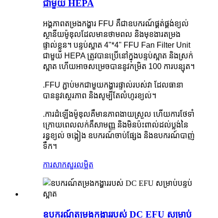
ជាមួយ HEPA
អង្គភាពតម្រងកង្ហារ FFU គឺជាឧបករណ៍ផ្គត់ផ្គង់ខ្យល់
ស្ថានីយម៉ូឌុលដែលមានថាមពល និងមុខងារតម្រង
ផ្ទាល់ខ្លួន។ បន្ទប់ស្អាត 4"*4" FFU Fan Filter Unit
ជាមួយ HEPA ត្រូវបានប្រើនៅក្នុងបន្ទប់ស្អាត និងស្រក់
ស្អាត ហើយអាចសម្រេចបាននូវកម្រិត 100 ការបន្សុត។
.FFU ភ្ជាប់មកជាមួយកង្ហារផ្ទាល់របស់វា ដែលធានា
បាននូវស្ថេរភាព និងសូម្បីតែលំហូរខ្យល់។
.ការដំឡើងម៉ូឌុលគឺមានភាពងាយស្រួល ហើយការថែទាំ
ក្រោយពេលលក់គឺសាមញ្ញ និងមិនប៉ះពាល់ដល់ប្លង់នៃ
រន្ធខ្យល់ ចង្កៀង ឧបករណ៍ចាប់ផ្សែង និងឧបករណ៍បាញ់
ទឹក។
ការសាកសួរ
លម្អិត
ឧបករណ៍តម្រងកង្ហាររបស់ DC EFU សម្រាប់