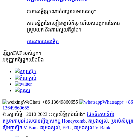
រចនាសម្ព័ន្ធក្រណាត់កាបូនសមាសធាតុ។
ភាពស្មើគ្នានៃល្បឿនខ្យល់គឺល្អ ហើយសមត្ថភាពនៃការ
ស្រូបយក និងការរលួយគឺខ្លាំង។
ការសាកសួរ
លម្អិត
ធ្វើ​អ្នក​
FAF របស់អ្នក។
អនុញ្ញាតឱ្យពួកយើងដឹង
WeChat៖ +86 13649860655
Whatsapp៖ +86
13649860655
© រក្សាសិទ្ធិ - 2010-2023 : រក្សាសិទ្ធិគ្រប់យ៉ាង។
ផែនទីគេហទំព័រ
តម្រងកាបូនដែលបានធ្វើឱ្យសកម្ម Honeycomb
,
តម្រងខ្យល់
,
ប្រអប់សំបុត្រ
,
ស៊ុមប្លាស្ទិក V Bank តម្រងខ្យល់
,
FFU
,
តម្រងខ្យល់ V Bank
,