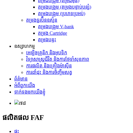
តម្រងបង្រួម (តម្រងមុន)
តម្រងបង្រួម (តម្រងបន្ទាប់បន្សំ)
តម្រងបង្រួម (ប្រភេទប្រអប់)
តម្រងទួរប៊ីនឧស្ម័ន
តម្រងបង្រួម V-bank
តម្រង Cartridge
តម្រងបន្ទះ
ឧស្សាហកម្ម
អេឡិចត្រូនិក និងអុបទិក
វិទ្យាសាស្ត្រជីវិត និងការថែទាំសុខភាព
ការផលិត និងគ្រឿងម៉ាស៊ីន
ការដាំដុះ និងការចិញ្ចឹមសត្វ
ព័ត៌មាន
អំពីពួកយើង
ទាក់ទងមកយើងខ្ញុំ
ផលិតផល FAF
ផ្ទះ