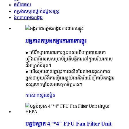
ផលិតផល
តម្រងសម្អាតថ្នាក់វេជ្ជសាស្ត្រ
ឯកតាតម្រងកង្ហារ
អង្គភាពតម្រងកង្ហារការពារការផ្ទុះ
● ស៊េរីកង្ហារការពារការផ្ទុះរបស់យើងត្រូវបានរចនា
ឡើងជាពិសេសសម្រាប់ប្រតិបត្តិការនៅក្នុងបរិយាកាស
ដ៏អាក្រក់បំផុត។
● យើងរួមបញ្ចូលគ្នានូវការផលិតដែលមានគុណភាព
ខ្ពស់ជាមួយនឹងការធ្វើតេស្តយ៉ាងតឹងរឹងដើម្បីផលិតកង្ហារ
ឧស្សាហកម្មដែលអាចទុកចិត្តបាន។
ការសាកសួរ
លម្អិត
បន្ទប់ស្អាត 4"*4" FFU Fan Filter Unit