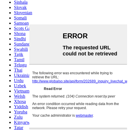
Sinhala
Slovak
Slovenian
Somali
Samoan
Scots Gaelic
Shona
Sindhi
Sundanese
Swahili
Tajik
Tamil
Telugu
Thai
Ukrainian
Urdu
Uzbek
Vietnamese
Welsh
Xhosa
Yiddish
Yoruba
Zulu
Kinyarwanda
Tatar