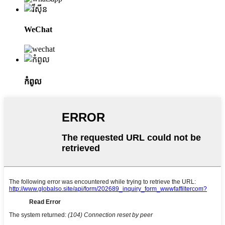
WeChat
កំពូល