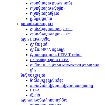
តម្រងម៉ូលេគុល (ប្រភេទប្រអប់)
តម្រងម៉ូលេគុល (ស៊ីឡាំង)
តម្រងម៉ូលេគុលម៉ូឌុល
ប្រព័ន្ធផ្សព្វផ្សាយ
តម្រងសីតុណ្ហភាពខ្ពស់។
តម្រងសីតុណ្ហភាពខ្ពស់ (250°C)
តម្រងសីតុណ្ហភាពខ្ពស់ (350°C)
តម្រង HEPA ស្ថានីយ
ស្ថានីយទូទៅ
ស្ថានីយ HEPA វេជ្ជសាស្ត្រ
រង្វាស់សម្ពាធប្រភេទ HEPA Terminal
Gel sealing ស្ថានីយ HEPA
ស្ថានីយ HEPA ប្រភេទ Mini-pleated ប្រភេទក្រាស់
ខ្លាំង
ម៉ាស៊ីនបន្សុទ្ធខ្យល់
ម៉ាស៊ីនបន្សុទ្ធខ្យល់នៅផ្ទះ
ឧបករណ៍ដកផ្សែងហុយផ្សែងចល័តឧស្សាហកម្ម
HEPA
ស៊ីឡាំង
តម្រង​ការ​លុប​បំបាត់​ការ​បាញ់​អំបិល