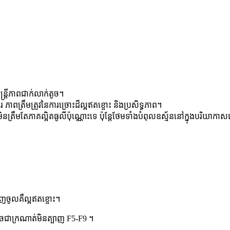
ត្រីភាពជាក់លាក់តូច។
ភាពត្រឹមត្រូវនៃការច្រោះដ៏ល្អឥតខ្ចោះ និងប្រសិទ្ធភាព។
រងមិនត្រឹមតែភាគល្អិតធូលីប៉ុណ្ណោះទេ ប៉ុន្តែថែមទាំងបំពុលឧស្ម័ននៅក្នុងបរិយាក
េញចូលគឺល្អឥតខ្ចោះ។
ូចជាក្រណាត់មិនត្បាញ F5-F9 ។