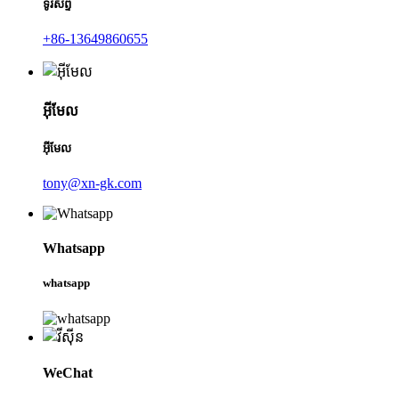
ទូរស័ព្ទ
+86-13649860655
អ៊ីមែល
អ៊ីមែល
tony@xn-gk.com
Whatsapp
whatsapp
WeChat