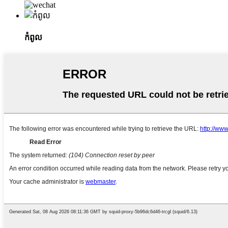
កំពូល