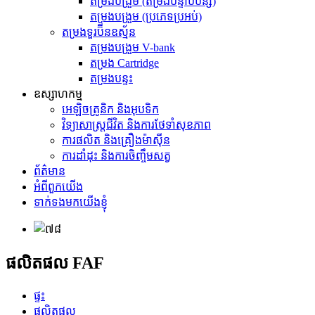
តម្រងបង្រួម (តម្រងបន្ទាប់បន្សំ)
តម្រងបង្រួម (ប្រភេទប្រអប់)
តម្រងទួរប៊ីនឧស្ម័ន
តម្រងបង្រួម V-bank
តម្រង Cartridge
តម្រងបន្ទះ
ឧស្សាហកម្ម
អេឡិចត្រូនិក និងអុបទិក
វិទ្យាសាស្ត្រជីវិត និងការថែទាំសុខភាព
ការផលិត និងគ្រឿងម៉ាស៊ីន
ការដាំដុះ និងការចិញ្ចឹមសត្វ
ព័ត៌មាន
អំពីពួកយើង
ទាក់ទងមកយើងខ្ញុំ
ផលិតផល FAF
ផ្ទះ
ផលិតផល