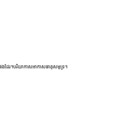
ាសផងដែរ។
បរិយាកាសអាកាសធាតុសមុទ្រ។