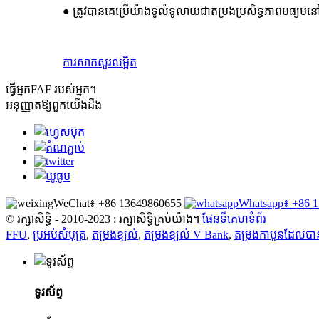
● ត្រូវបានគេប្រើយ៉ាងទូលំទូលាយជាតម្រងប្រសិទ្ធភាពមធ្យមនៅក្
ការសាកសួរ
លម្អិត
ធ្វើ​អ្នក​
FAF របស់អ្នក។
អនុញ្ញាតឱ្យពួកយើងដឹង
WeChat៖ +86 13649860655
Whatsapp៖ +86 
© រក្សាសិទ្ធិ - 2010-2023 : រក្សាសិទ្ធិគ្រប់យ៉ាង។
ផែនទីគេហទំព័រ
FFU
,
ប្រអប់សំបុត្រ
,
តម្រងខ្យល់
,
តម្រងខ្យល់ V Bank
,
តម្រងកាបូនដែលបាន
ទូរស័ព្ទ