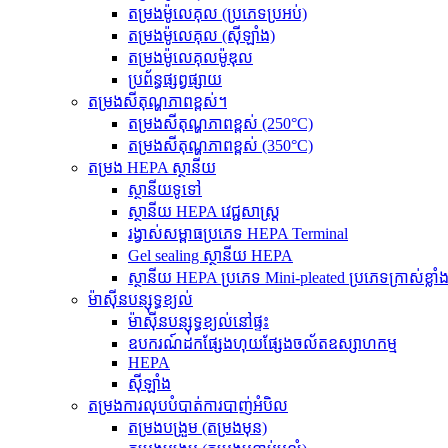
តម្រងម៉ូលេគុល (ប្រភេទប្រអប់)
តម្រងម៉ូលេគុល (ស៊ីឡាំង)
តម្រងម៉ូលេគុលម៉ូឌុល
ប្រព័ន្ធផ្សព្វផ្សាយ
តម្រងសីតុណ្ហភាពខ្ពស់។
តម្រងសីតុណ្ហភាពខ្ពស់ (250°C)
តម្រងសីតុណ្ហភាពខ្ពស់ (350°C)
តម្រង HEPA ស្ថានីយ
ស្ថានីយទូទៅ
ស្ថានីយ HEPA វេជ្ជសាស្ត្រ
រង្វាស់សម្ពាធប្រភេទ HEPA Terminal
Gel sealing ស្ថានីយ HEPA
ស្ថានីយ HEPA ប្រភេទ Mini-pleated ប្រភេទក្រាស់ខ្លាំ
ម៉ាស៊ីនបន្សុទ្ធខ្យល់
ម៉ាស៊ីនបន្សុទ្ធខ្យល់នៅផ្ទះ
ឧបករណ៍ដកផ្សែងហុយផ្សែងចល័តឧស្សាហកម្ម
HEPA
ស៊ីឡាំង
តម្រង​ការ​លុប​បំបាត់​ការ​បាញ់​អំបិល
តម្រងបង្រួម (តម្រងមុន)