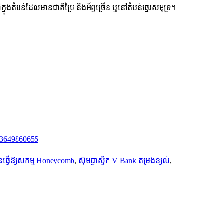
នុងតំបន់ដែលមានជាតិប្រៃ និងអ័ព្ទច្រើន ឬនៅតំបន់ឆ្នេរសមុទ្រ។
13649860655
ធ្វើឱ្យសកម្ម Honeycomb
,
ស៊ុមប្លាស្ទិក V Bank តម្រងខ្យល់
,