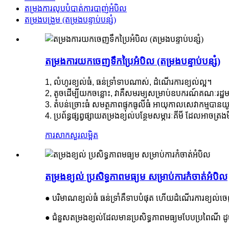
តម្រង​ការ​លុប​បំបាត់​ការ​បាញ់​អំបិល
តម្រងបង្រួម (តម្រងបន្ទាប់បន្សំ)
តម្រង​ការ​យក​ចេញ​ទឹក​ប្រៃ​អំបិល (តម្រង​បន្ទាប់បន្សំ)
1​, លំហូរ​ខ្យល់​ធំ​, ធន់​ទ្រាំ​ទាប​ណាស់​, ដំណើរការ​ខ្យល់​ល្អ​។
2, តូចដើម្បីយកចន្លោះ, វាគឺសមរម្យសម្រាប់ឧបករណ៍គណៈរដ្ឋមន្
3. តំបន់ច្រោះធំ សមត្ថភាពផ្ទុកធូលីធំ អាយុកាលសេវាកម្មបានយូរ 
4. ប្រព័ន្ធផ្សព្វផ្សាយតម្រងខ្យល់បន្ថែមសម្ភារៈគីមី ដែលអាចត្
ការសាកសួរ
លម្អិត
តម្រងខ្យល់ ប្រសិទ្ធភាពមធ្យម សម្រាប់ការកំចាត់អំបិល
● បរិមាណខ្យល់ធំ ធន់ទ្រាំគឺទាបបំផុត ហើយដំណើរការខ្យល់ច
● ជំនួសតម្រងខ្យល់ដែលមានប្រសិទ្ធភាពមធ្យមបែបប្រពៃណី ដ