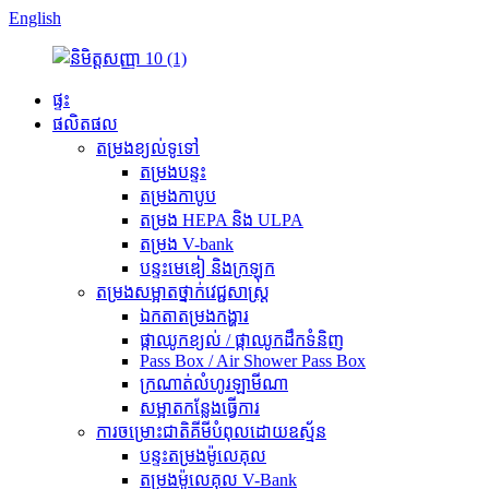
English
ផ្ទះ
ផលិតផល
តម្រងខ្យល់ទូទៅ
តម្រងបន្ទះ
តម្រងកាបូប
តម្រង HEPA និង ULPA
តម្រង V-bank
បន្ទះមេឌៀ និងក្រឡុក
តម្រងសម្អាតថ្នាក់វេជ្ជសាស្ត្រ
ឯកតាតម្រងកង្ហារ
ផ្កាឈូកខ្យល់ / ផ្កាឈូកដឹកទំនិញ
Pass Box / Air Shower Pass Box
ក្រណាត់លំហូរឡាមីណា
សម្អាតកន្លែងធ្វើការ
ការ​ចម្រោះ​ជាតិ​គីមី​បំពុល​ដោយ​ឧស្ម័ន
បន្ទះតម្រងម៉ូលេគុល
តម្រងម៉ូលេគុល V-Bank